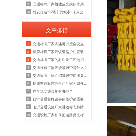
交通标牌厂家概述反光膜的作用
9
雄安打造“不堵车的城市” 未来公共交通将占比八成
10
文章排行
交通标牌厂家讲述可以擅自设立交通标志牌吗？
1
​标牌标识厂家浅谈道路护栏安装的具体步骤
2
​交通标牌厂家的材料及工艺选用
3
交通设施厂家浅谈减速带是什么？
4
​交通标牌厂家介绍减速带使用黄色提高了驾驶员视觉的辨别性
5
指路交通标志牌生产厂家为您介绍标志牌的设置特点有哪些
6
停车场交通设施有哪些？
7
​日常交通标牌设备的维护很重要
8
临沂交通设施厂家讲述标志标牌设计有哪些问题
9
交通设施厂家如何把道路反光标牌制作好？
10