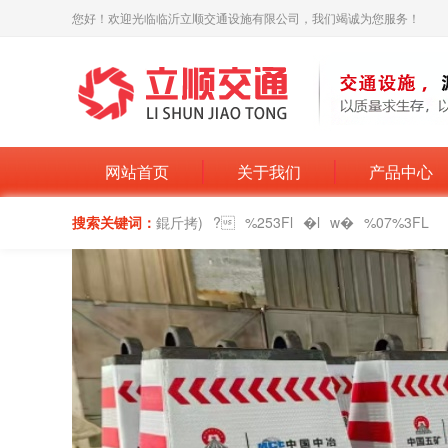
您好！欢迎光临临沂立顺交通设施有限公司，我们竭诚为您服务！
网站首页
关于我们
产品中心
搜索关键词：
錕斤拷)
?
%253Fl
�l
w�
%07%3FL