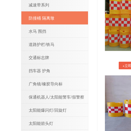
减速带系列
防撞桶 隔离墩
水马 围挡
道路护栏/铁马
交通标志牌
+立
挡车器 护角
广角镜/橡胶导向标
保通机器人/太阳能警车/假警察
太阳能爆闪灯/回旋灯
太阳能箭头灯