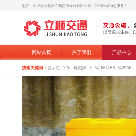
您好！欢迎光临临沂立顺交通设施有限公司，我们竭诚为您服务！
网站首页
关于我们
产品中心
搜索关键词：
警示桩
??o
標識牌
خ
%1B%1F6
%253Fl