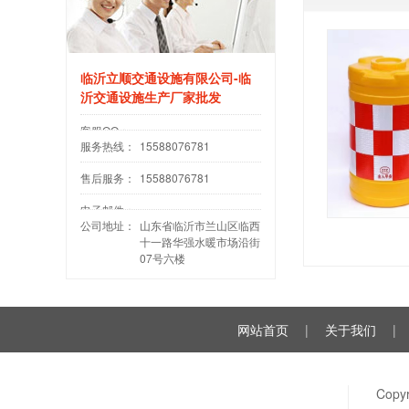
临沂立顺交通设施有限公司-临
沂交通设施生产厂家批发
客服QQ：
服务热线：
15588076781
售后服务：
15588076781
电子邮件：
公司地址：
山东省临沂市兰山区临西
十一路华强水暖市场沿街
07号六楼
网站首页
|
关于我们
|
Cop