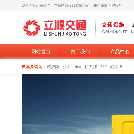
您好！欢迎光临临沂立顺交通设施有限公司，我们竭诚为您服务！
网站首页
关于我们
产品中心
搜索关键词：
茂驴陆l
�L
�a
标识牌
???
閷曠擔