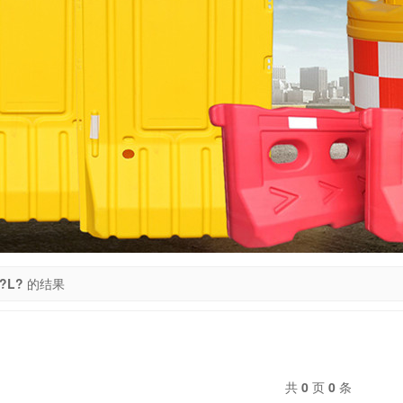
?L?
的结果
共
0
页
0
条